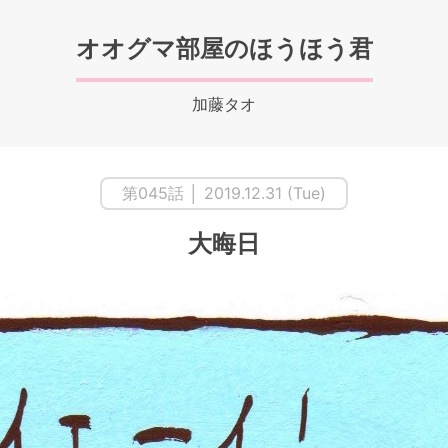
オオグマ部屋のほうほう君
加藤タオ
第045話 │ 2019.12.31 (Tue)
大晦日