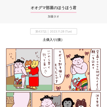
オオグマ部屋のほうほう君
加藤タオ
第437話 │ 2023.11.28 (Tue)
土俵入り(後）