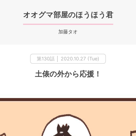
オオグマ部屋のほうほう君
加藤タオ
第130話 │ 2020.10.27 (Tue)
土俵の外から応援！