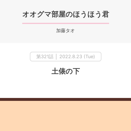
オオグマ部屋のほうほう君
加藤タオ
第321話 │ 2022.8.23 (Tue)
土俵の下