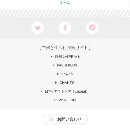
ホーム
[ 主婦と生活社 関連サイト ]
週刊女性PRIME
PASH! PLUS
ar web
CHANTO
日本×アウトドア【cazual】
Web LEON
お問い合わせ