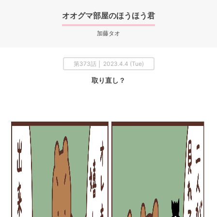
オオグマ部屋のほうほう君
加藤タオ
第373話 │ 2023.4.4 (Tue)
取り直し？