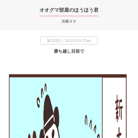
オオグマ部屋のほうほう君
加藤タオ
第222話 │ 2021.9.14 (Tue)
勝ち越し目前で