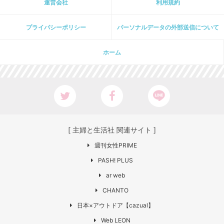
運営会社
利用規約
プライパシーポリシー
パーソナルデータの外部送信について
ホーム
[ 主婦と生活社 関連サイト ]
週刊女性PRIME
PASH! PLUS
ar web
CHANTO
日本×アウトドア【cazual】
Web LEON