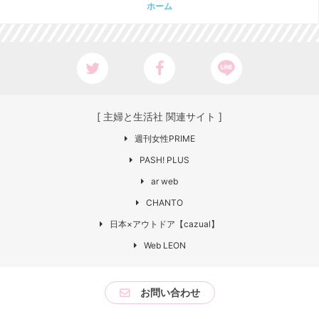
ホーム
[ 主婦と生活社 関連サイト ]
週刊女性PRIME
PASH! PLUS
ar web
CHANTO
日本×アウトドア【cazual】
Web LEON
お問い合わせ