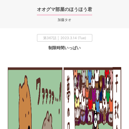
オオグマ部屋のほうほう君
加藤タオ
第367話 │ 2023.3.14 (Tue)
制限時間いっぱい