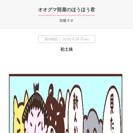
オオグマ部屋のほうほう君
加藤タオ
第086話 │ 2020.5.26 (Tue)
初土俵