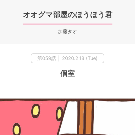
オオグマ部屋のほうほう君
加藤タオ
第059話 │ 2020.2.18 (Tue)
個室