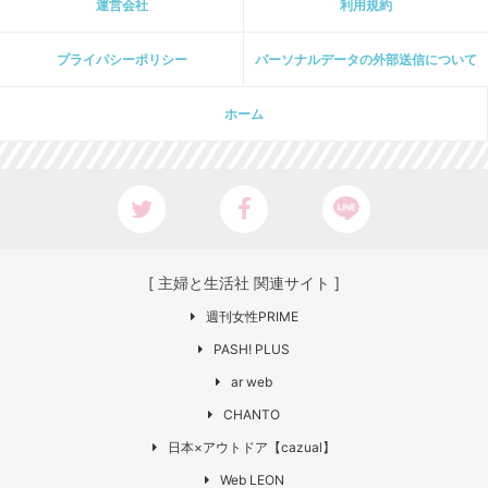
運営会社
利用規約
プライパシーポリシー
パーソナルデータの外部送信について
ホーム
[ 主婦と生活社 関連サイト ]
週刊女性PRIME
PASH! PLUS
ar web
CHANTO
日本×アウトドア【cazual】
Web LEON