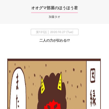
オオグマ部屋のほうほう君
加藤タオ
第131話 │ 2020.10.27 (Tue)
二人の力が伝わる!?