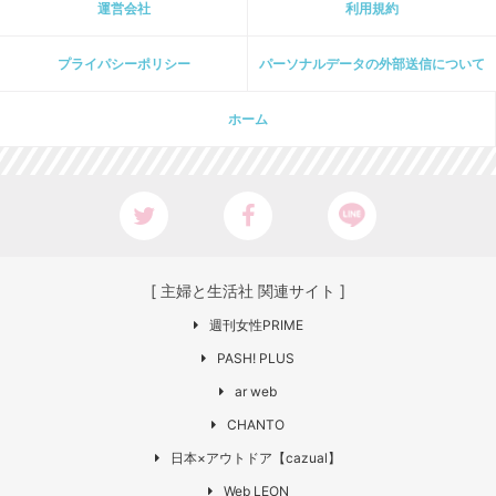
運営会社
利用規約
プライパシーポリシー
パーソナルデータの外部送信について
ホーム
[ 主婦と生活社 関連サイト ]
週刊女性PRIME
PASH! PLUS
ar web
CHANTO
日本×アウトドア【cazual】
Web LEON