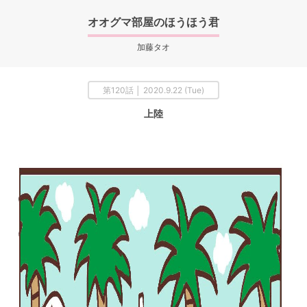
オオグマ部屋のほうほう君
加藤タオ
第120話 │ 2020.9.22 (Tue)
上陸