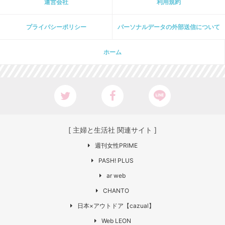
運営会社
利用規約
プライパシーポリシー
パーソナルデータの外部送信について
ホーム
[ 主婦と生活社 関連サイト ]
週刊女性PRIME
PASH! PLUS
ar web
CHANTO
日本×アウトドア【cazual】
Web LEON