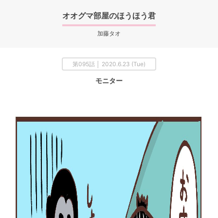
オオグマ部屋のほうほう君
加藤タオ
第095話 │ 2020.6.23 (Tue)
モニター