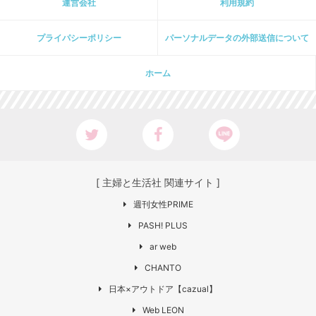
運営会社
利用規約
プライパシーポリシー
パーソナルデータの外部送信について
ホーム
[ 主婦と生活社 関連サイト ]
週刊女性PRIME
PASH! PLUS
ar web
CHANTO
日本×アウトドア【cazual】
Web LEON