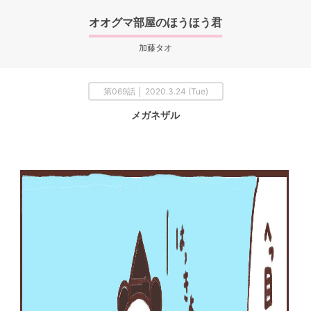
オオグマ部屋のほうほう君
加藤タオ
第069話 │ 2020.3.24 (Tue)
メガネザル