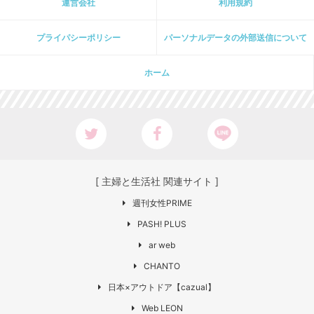
運営会社
利用規約
プライパシーポリシー
パーソナルデータの外部送信について
ホーム
[ 主婦と生活社 関連サイト ]
週刊女性PRIME
PASH! PLUS
ar web
CHANTO
日本×アウトドア【cazual】
Web LEON