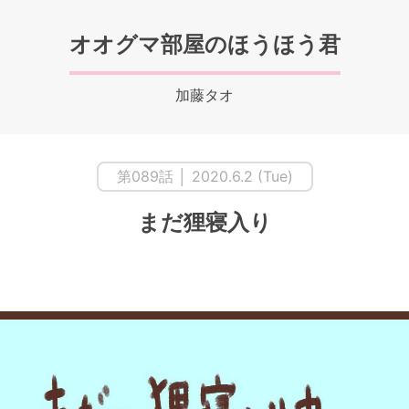
オオグマ部屋のほうほう君
加藤タオ
第089話 │ 2020.6.2 (Tue)
まだ狸寝入り