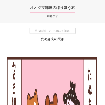
オオグマ部屋のほうほう君
加藤タオ
第234話 │ 2021.10.26 (Tue)
たぬき丸の突き