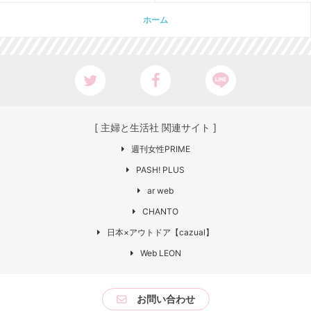
ホーム
[ 主婦と生活社 関連サイト ]
週刊女性PRIME
PASH! PLUS
ar web
CHANTO
日本×アウトドア【cazual】
Web LEON
お問い合わせ