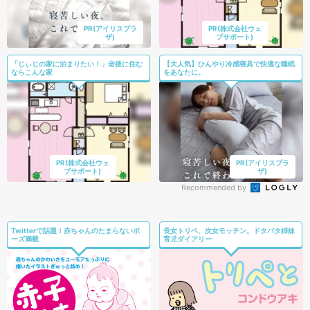
PR(アイリスプラ
PR(株式会社ウェ
ザ)
ブサポート)
「じぃじの家に泊まりたい！」老後に住む
【大人気】ひんやり冷感寝具で快適な睡眠
ならこんな家
をあなたに。
PR(株式会社ウェ
PR(アイリスプラ
ブサポート)
ザ)
Recommended by
Twitterで話題！赤ちゃんのたまらないポ
長女トリペ、次女モッチン。ドタバタ姉妹
ーズ満載
育児ダイアリー