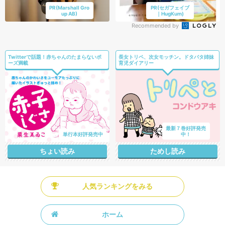
PR(Marshall Gro
PR(セガフェイブ
up AB)
｜HugKum)
Recommended by
Twitterで話題！赤ちゃんのたまらないポ
長女トリペ、次女モッチン。ドタバタ姉妹
ーズ満載
育児ダイアリー
最新７巻好評発売
単行本好評発売中
中！
ちょい読み
ためし読み
人気ランキングをみる
ホーム