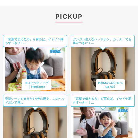
PICKUP
「言葉で伝える力」を育めば、イヤイヤ期
ガシガシ使えるヘッドホン。カッターでも
もすっきり！...
傷がつきにく...
PR(セガフェイブ
PR(Marshall Gro
｜HugKum)
up AB)
音楽シーンを支えた64年の歴史、このヘッ
「言葉で伝える力」を育めば、イヤイヤ期
ドホンで感...
もすっきり！...