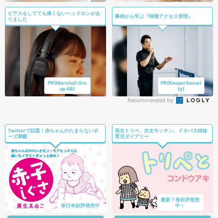
ピアスをしてても痛くないヘッドホンがあ
事例から学ぶ『特権アクセス管理』
りました
PR(Marshall Gro
PR(KeeperSecuri
up AB)
ty)
Recommended by
Twitterで話題！赤ちゃんのたまらないポ
長女トリペ、次女モッチン。ドタバタ姉妹
ーズ満載
育児ダイアリー
最新７巻好評発売
単行本好評発売中
中！