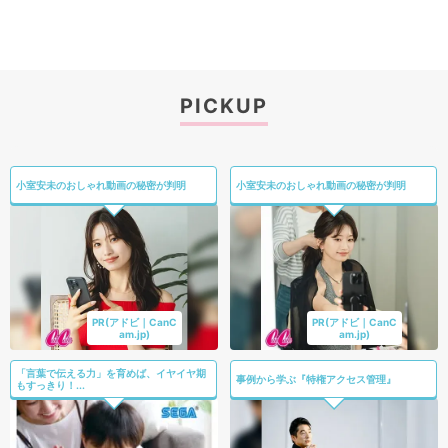
PICKUP
小室安未のおしゃれ動画の秘密が判明
小室安未のおしゃれ動画の秘密が判明
PR(アドビ｜CanC
PR(アドビ｜CanC
am.jp)
am.jp)
「言葉で伝える力」を育めば、イヤイヤ期
事例から学ぶ『特権アクセス管理』
もすっきり！...