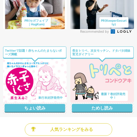
PR(セガフェイブ
PR(KeeperSecuri
｜HugKum)
ty)
Recommended by
Twitterで話題！赤ちゃんのたまらないポ
長女トリペ、次女モッチン。ドタバタ姉妹
ーズ満載
育児ダイアリー
最新７巻好評発売
単行本好評発売中
中！
ちょい読み
ためし読み
人気ランキングをみる