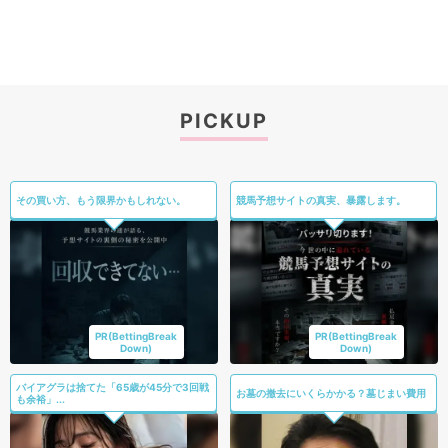
PICKUP
その買い方、もう限界かもしれない。
競馬予想サイトの真実、暴露します。
PR(BettingBreak
PR(BettingBreak
Down)
Down)
バイアグラは捨てた「65歳が45分で3回戦
お墓の撤去にいくらかかる？墓じまい費用
も余裕」...