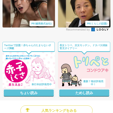
PR(健商株式会社)
PR(くらしの話題)
Recommended by
Twitterで話題！赤ちゃんのたまらないポ
長女トリペ、次女モッチン。ドタバタ姉妹
ーズ満載
育児ダイアリー
最新７巻好評発売
単行本好評発売中
中！
ちょい読み
ためし読み
人気ランキングをみる