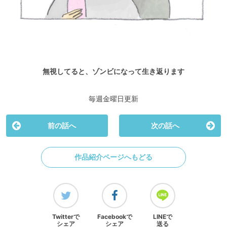
無視してると、ゾンビになって生き返ります
毎週金曜日更新
前の話へ
次の話へ
作品紹介ページへもどる
Twitterで
Facebookで
LINEで
シェア
シェア
送る