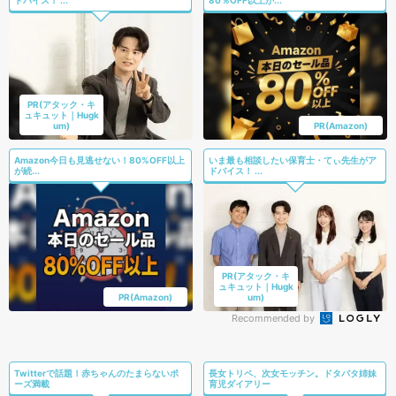
ドバイス！ ...
80％OFF以上が...
PR(アタック・キ
ュキュット｜Hugk
um)
PR(Amazon)
Amazon今日も見逃せない！80%OFF以上
いま最も相談したい保育士・てぃ先生がア
が続...
ドバイス！ ...
PR(アタック・キ
ュキュット｜Hugk
PR(Amazon)
um)
Recommended by
Twitterで話題！赤ちゃんのたまらないポ
長女トリペ、次女モッチン。ドタバタ姉妹
ーズ満載
育児ダイアリー