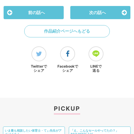
前の話へ
次の話へ
作品紹介ページへもどる
Twitterで
Facebookで
LINEで
シェア
シェア
送る
PICKUP
いま最も相談したい保育士・てぃ先生がア
「え、こんなセールやってたの？」