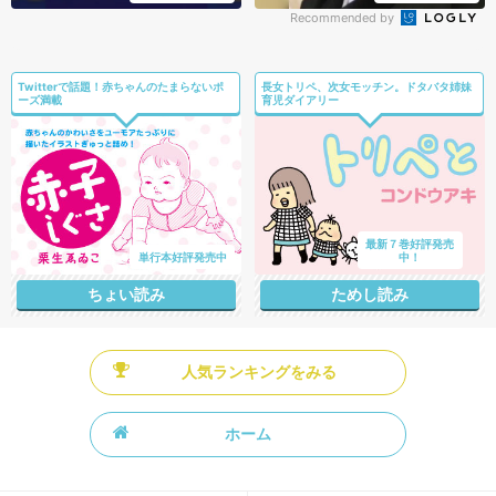
Recommended by
Twitterで話題！赤ちゃんのたまらないポ
長女トリペ、次女モッチン。ドタバタ姉妹
ーズ満載
育児ダイアリー
最新７巻好評発売
単行本好評発売中
中！
ちょい読み
ためし読み
人気ランキングをみる
ホーム