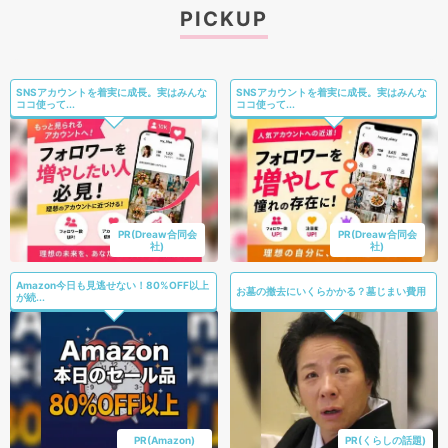
PICKUP
SNSアカウントを着実に成長。実はみんな
SNSアカウントを着実に成長。実はみんな
ココ使って...
ココ使って...
PR(Dreaw合同会
PR(Dreaw合同会
社)
社)
Amazon今日も見逃せない！80%OFF以上
お墓の撤去にいくらかかる？墓じまい費用
が続...
PR(Amazon)
PR(くらしの話題)