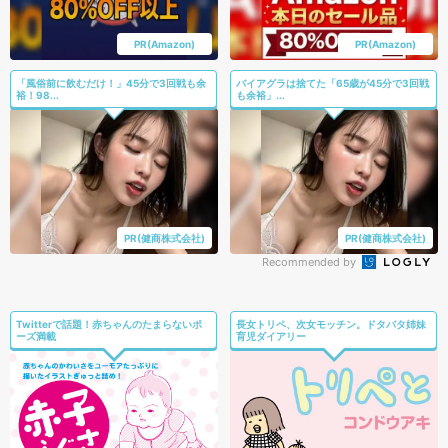
PR(Amazon)
PR(Amazon)
「風俗前に飲むだけ！」45分で3回戦も余
バイアグラは捨てた「65歳が45分で3回戦
裕！98...
も余裕」...
PR(健商株式会社)
PR(健商株式会社)
Recommended by
Twitterで話題！赤ちゃんのたまらないポ
長女トリペ、次女モッチン。ドタバタ姉妹
ーズ満載
育児ダイアリー