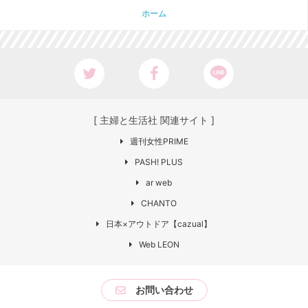
ホーム
[ 主婦と生活社 関連サイト ]
週刊女性PRIME
PASH! PLUS
ar web
CHANTO
日本×アウトドア【cazual】
Web LEON
お問い合わせ