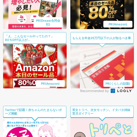
PR(Dreaw合同会
社)
PR(Amazon)
「え、こんなセールやってたの？」
もらえる年金25万円以下の人が知るべき事
80％OFF以上が...
PR(Amazon)
PR(くらしの話題)
Recommended by
Twitterで話題！赤ちゃんのたまらないポ
長女トリペ、次女モッチン。ドタバタ姉妹
ーズ満載
育児ダイアリー