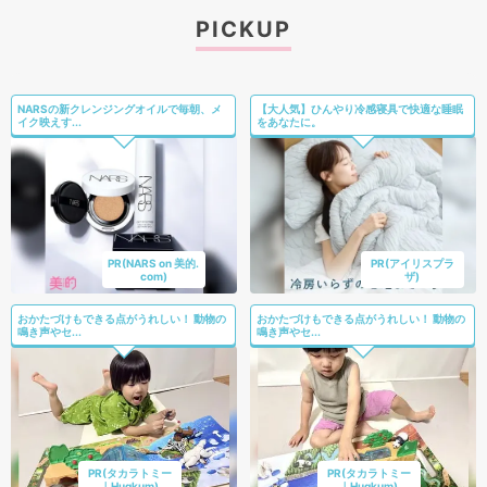
PICKUP
NARSの新クレンジングオイルで毎朝、メ
【大人気】ひんやり冷感寝具で快適な睡眠
イク映えす...
をあなたに。
PR(NARS on 美的.
PR(アイリスプラ
com)
ザ)
おかたづけもできる点がうれしい！ 動物の
おかたづけもできる点がうれしい！ 動物の
鳴き声やセ...
鳴き声やセ...
PR(タカラトミー
PR(タカラトミー
｜Hugkum)
｜Hugkum)