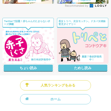
Recommended by
Twitterで話題！赤ちゃんのたまらないポ
長女トリペ、次女モッチン。ドタバタ姉妹
ーズ満載
育児ダイアリー
最新７巻好評発売
単行本好評発売中
中！
ちょい読み
ためし読み
人気ランキングをみる
ホーム