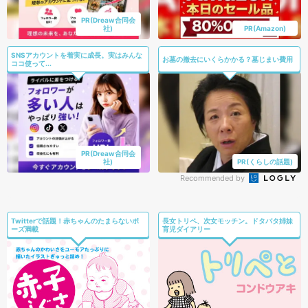
PR(Dreaw合同会
社)
PR(Amazon)
SNSアカウントを着実に成長。実はみんな
お墓の撤去にいくらかかる？墓じまい費用
ココ使って...
PR(Dreaw合同会
社)
PR(くらしの話題)
Recommended by
Twitterで話題！赤ちゃんのたまらないポ
長女トリペ、次女モッチン。ドタバタ姉妹
ーズ満載
育児ダイアリー