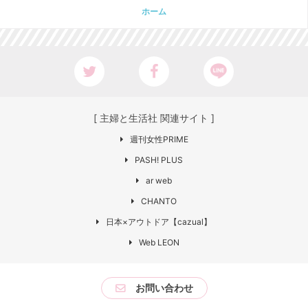
ホーム
[ 主婦と生活社 関連サイト ]
週刊女性PRIME
PASH! PLUS
ar web
CHANTO
日本×アウトドア【cazual】
Web LEON
お問い合わせ