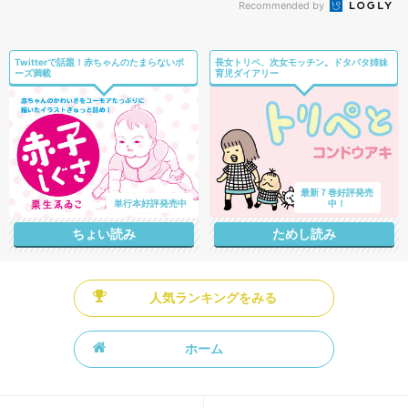
Recommended by
Twitterで話題！赤ちゃんのたまらないポ
長女トリペ、次女モッチン。ドタバタ姉妹
ーズ満載
育児ダイアリー
最新７巻好評発売
単行本好評発売中
中！
ちょい読み
ためし読み
人気ランキングをみる
ホーム