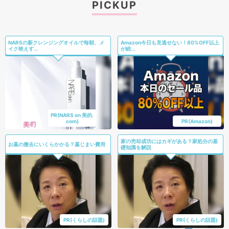
PICKUP
NARSの新クレンジングオイルで毎朝、メ
Amazon今日も見逃せない！80%OFF以上
イク映えす...
が続...
PR(NARS on 美的.
com)
PR(Amazon)
家の売却成功にはカギがある？家処分の基
お墓の撤去にいくらかかる？墓じまい費用
礎知識を解説
PR(くらしの話題)
PR(くらしの話題)