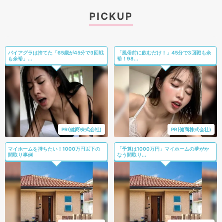
PICKUP
バイアグラは捨てた「65歳が45分で3回戦
「風俗前に飲むだけ！」45分で3回戦も余
も余裕」...
裕！98...
PR(健商株式会社)
PR(健商株式会社)
マイホームを持ちたい！1000万円以下の
「予算は1000万円」マイホームの夢がか
間取り事例
なう間取り...