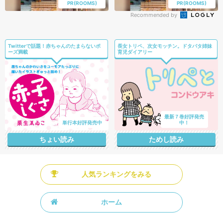
PR(ROOMS)
PR(ROOMS)
Recommended by
Twitterで話題！赤ちゃんのたまらないポ
長女トリペ、次女モッチン。ドタバタ姉妹
ーズ満載
育児ダイアリー
最新７巻好評発売
単行本好評発売中
中！
ちょい読み
ためし読み
人気ランキングをみる
ホーム