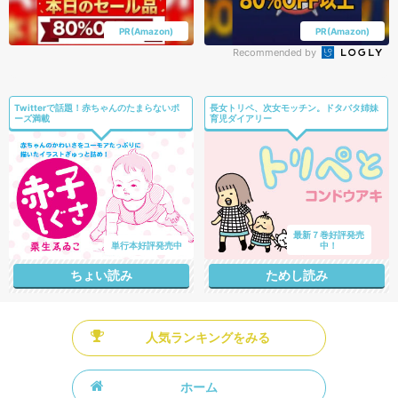
PR(Amazon)
PR(Amazon)
Recommended by
Twitterで話題！赤ちゃんのたまらないポ
長女トリペ、次女モッチン。ドタバタ姉妹
ーズ満載
育児ダイアリー
最新７巻好評発売
単行本好評発売中
中！
ちょい読み
ためし読み
人気ランキングをみる
ホーム