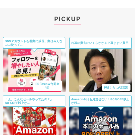
PICKUP
SNSアカウントを着実に成長。実はみんな
お墓の撤去にいくらかかる？墓じまい費用
ココ使って...
PR(Dreaw合同会
社)
PR(くらしの話題)
「え、こんなセールやってたの？」
Amazon今日も見逃せない！80%OFF以上
80％OFF以上が...
が続...