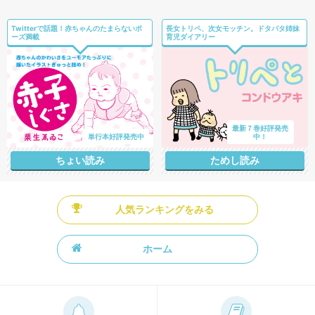
Twitterで話題！赤ちゃんのたまらないポ
長女トリペ、次女モッチン。ドタバタ姉妹
ーズ満載
育児ダイアリー
最新７巻好評発売
単行本好評発売中
中！
ちょい読み
ためし読み
人気ランキングをみる
ホーム