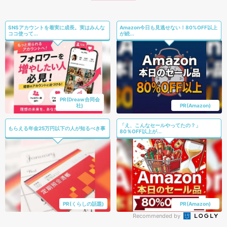
SNSアカウントを着実に成長。実はみんな
Amazon今日も見逃せない！80%OFF以上
ココ使って...
が続...
PR(Dreaw合同会
社)
PR(Amazon)
「え、こんなセールやってたの？」
もらえる年金25万円以下の人が知るべき事
80％OFF以上が...
PR(くらしの話題)
PR(Amazon)
Recommended by