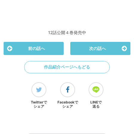
12話公開４巻発売中
前の話へ
次の話へ
作品紹介ページへもどる
Twitterで
Facebookで
LINEで
シェア
シェア
送る