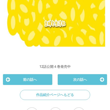
12話公開４巻発売中
前の話へ
次の話へ
作品紹介ページへもどる