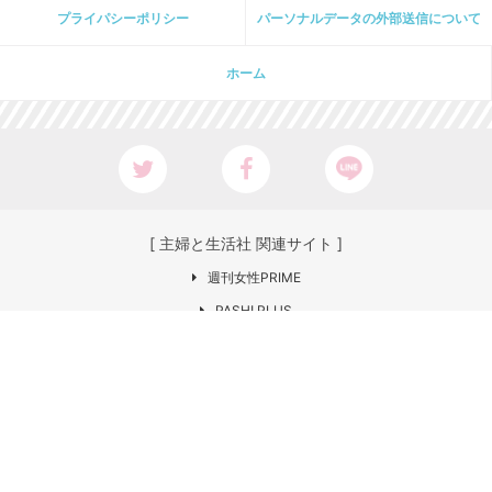
プライパシーポリシー
パーソナルデータの外部送信について
ホーム
[ 主婦と生活社 関連サイト ]
週刊女性PRIME
PASH! PLUS
ar web
CHANTO
日本×アウトドア【cazual】
Web LEON