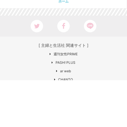
ホーム
[ 主婦と生活社 関連サイト ]
週刊女性PRIME
PASH! PLUS
ar web
CHANTO
日本×アウトドア【cazual】
Web LEON
お問い合わせ