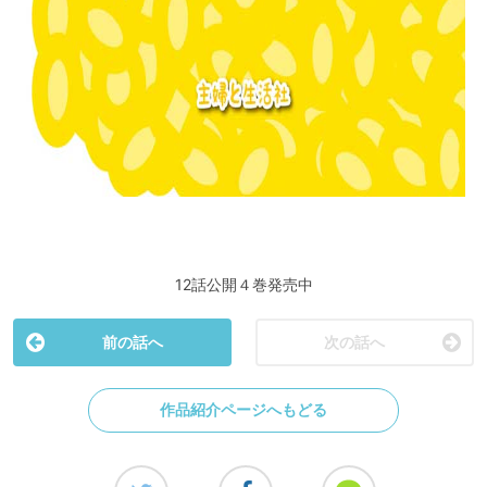
12話公開４巻発売中
前の話へ
次の話へ
作品紹介ページへもどる