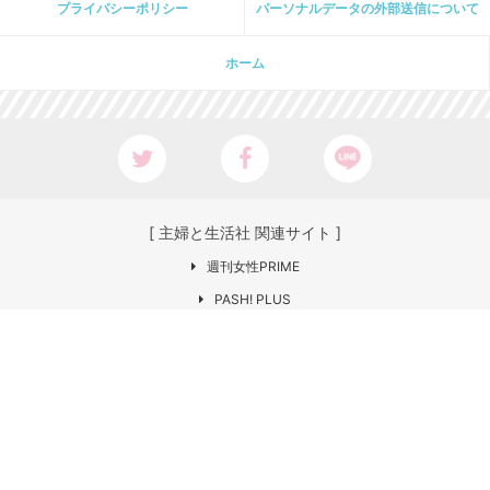
プライパシーポリシー
パーソナルデータの外部送信について
ホーム
[ 主婦と生活社 関連サイト ]
週刊女性PRIME
PASH! PLUS
ar web
CHANTO
日本×アウトドア【cazual】
Web LEON