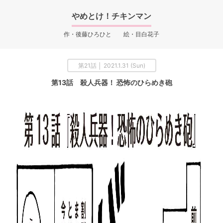
やめとけ！チキンマン
作・後藤ひろひと 絵・目白花子
第21話 │ 2021.1.31 (Sun)
第13話 殺人兵器！ 恐怖のひらめき砲