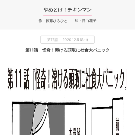
やめとけ！チキンマン
作・後藤ひろひと 絵・目白花子
第17話 │ 2020.12.5 (Sat)
第11話 怪奇！溶ける頭取に社食大パニック