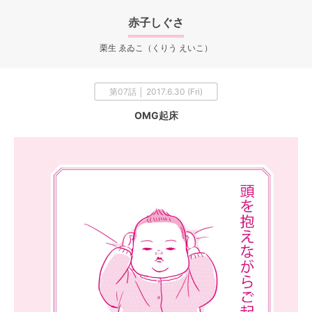
赤子しぐさ
栗生 ゑゐこ（くりう えいこ）
第07話 │ 2017.6.30 (Fri)
OMG起床