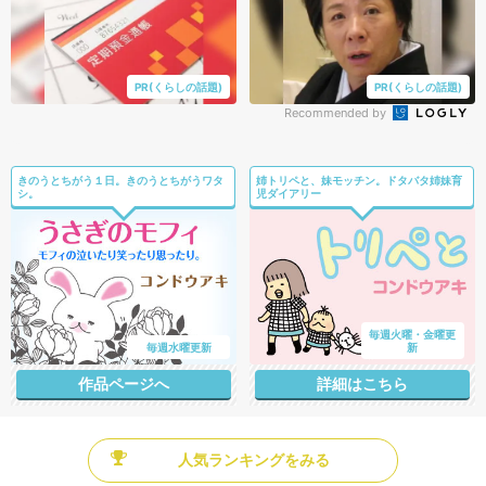
PR(くらしの話題)
PR(くらしの話題)
Recommended by
きのうとちがう１日。きのうとちがうワタ
姉トリペと、妹モッチン。ドタバタ姉妹育
シ。
児ダイアリー
毎週火曜・金曜更
毎週水曜更新
新
作品ページへ
詳細はこちら
人気ランキングをみる