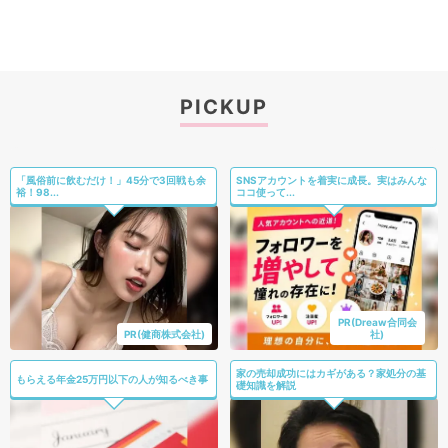
PICKUP
「風俗前に飲むだけ！」45分で3回戦も余
SNSアカウントを着実に成長。実はみんな
裕！98...
ココ使って...
PR(Dreaw合同会
PR(健商株式会社)
社)
家の売却成功にはカギがある？家処分の基
もらえる年金25万円以下の人が知るべき事
礎知識を解説