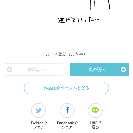
月・木更新（月８本）
前の話へ
次の話へ
作品紹介ページへもどる
Twitterで
Facebookで
LINEで
シェア
シェア
送る