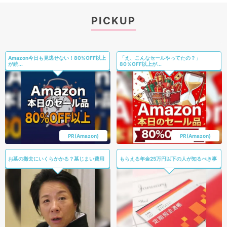
PICKUP
Amazon今日も見逃せない！80%OFF以上
「え、こんなセールやってたの？」
が続...
80％OFF以上が...
PR(Amazon)
PR(Amazon)
お墓の撤去にいくらかかる？墓じまい費用
もらえる年金25万円以下の人が知るべき事