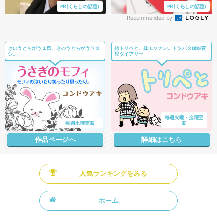
PR(くらしの話題)
PR(くらしの話題)
Recommended by
きのうとちがう１日。きのうとちがうワタ
姉トリペと、妹モッチン。ドタバタ姉妹育
シ。
児ダイアリー
毎週火曜・金曜更
毎週水曜更新
新
作品ページへ
詳細はこちら
人気ランキングをみる
ホーム