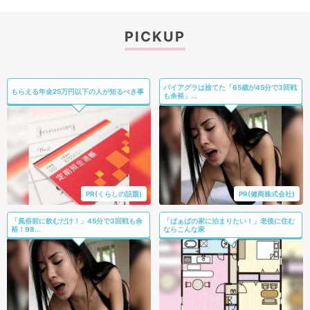
PICKUP
バイアグラは捨てた「65歳が45分で3回戦
もらえる年金25万円以下の人が知るべき事
も余裕」...
PR(くらしの話題)
PR(健商株式会社)
「風俗前に飲むだけ！」45分で3回戦も余
「ばぁばの家に泊まりたい！」老後に住む
裕！98...
ならこんな家