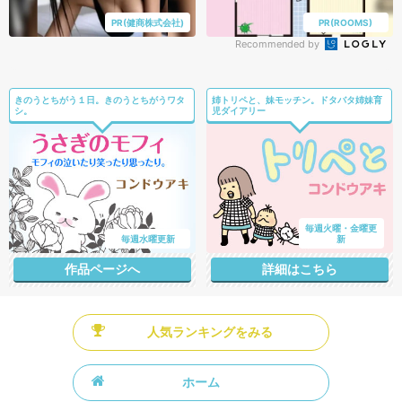
PR(健商株式会社)
PR(ROOMS)
Recommended by
きのうとちがう１日。きのうとちがうワタ
姉トリペと、妹モッチン。ドタバタ姉妹育
シ。
児ダイアリー
毎週火曜・金曜更
毎週水曜更新
新
作品ページへ
詳細はこちら
人気ランキングをみる
ホーム