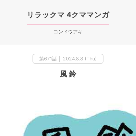
リラックマ 4クママンガ
コンドウアキ
第671話 │ 2024.8.8 (Thu)
風 鈴