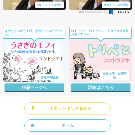
PR(くらしの話題)
PR(くらしの話題)
Recommended by
きのうとちがう１日。きのうとちがうワタ
姉トリペと、妹モッチン。ドタバタ姉妹育
シ。
児ダイアリー
毎週火曜・金曜更
毎週水曜更新
新
作品ページへ
詳細はこちら
人気ランキングをみる
ホーム