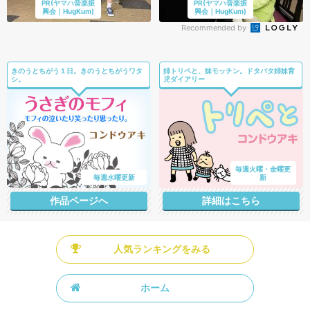
PR(ヤマハ音楽振
PR(ヤマハ音楽振
興会｜HugKum)
興会｜HugKum)
Recommended by
きのうとちがう１日。きのうとちがうワタ
姉トリペと、妹モッチン。ドタバタ姉妹育
シ。
児ダイアリー
毎週火曜・金曜更
毎週水曜更新
新
作品ページへ
詳細はこちら
人気ランキングをみる
ホーム