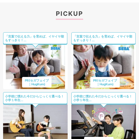
PICKUP
「言葉で伝える力」を育めば、イヤイヤ期
「言葉で伝える力」を育めば、イヤイヤ期
もすっきり！...
もすっきり！...
PR(セガフェイブ
PR(セガフェイブ
｜HugKum)
｜HugKum)
小学校に慣れた今だからじっくり選べる！
小学校に慣れた今だからじっくり選べる！
小学１年生...
小学１年生...