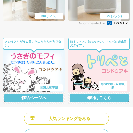
PR(デノン)
PR(デノン)
Recommended by
きのうとちがう１日。きのうとちがうワタ
姉トリペと、妹モッチン。ドタバタ姉妹育
シ。
児ダイアリー
毎週火曜・金曜更
毎週水曜更新
新
作品ページへ
詳細はこちら
人気ランキングをみる