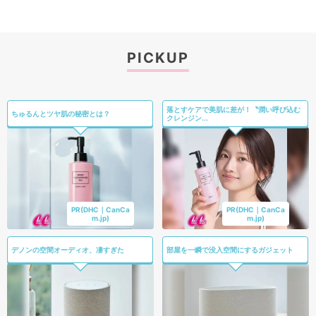
PICKUP
落とすケアで美肌に差が！〝潤い呼び込む
ちゅるんとツヤ肌の秘密とは？
クレンジン...
PR(DHC｜CanCa
PR(DHC｜CanCa
m.jp)
m.jp)
デノンの空間オーディオ、凄すぎた
部屋を一瞬で没入空間にするガジェット