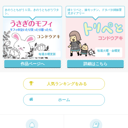
きのうとちがう１日。きのうとちがうワタ
姉トリペと、妹モッチン。ドタバタ姉妹育
シ。
児ダイアリー
毎週火曜・金曜更
毎週水曜更新
新
作品ページへ
詳細はこちら
人気ランキングをみる
ホーム