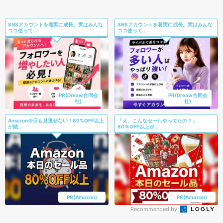
SNSアカウントを着実に成長。実はみんな
SNSアカウントを着実に成長。実はみんな
ココ使って...
ココ使って...
PR(Dreaw合同会
PR(Dreaw合同会
社)
社)
Amazon今日も見逃せない！80%OFF以上
「え、こんなセールやってたの？」
が続...
80％OFF以上が...
PR(Amazon)
PR(Amazon)
Recommended by