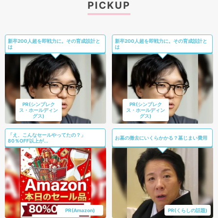
PICKUP
新卒200人超を即戦力に。その育成設計と
新卒200人超を即戦力に。その育成設計と
は
は
PR(シンプレク
PR(シンプレク
ス・ホールディン
ス・ホールディン
グス)
グス)
「え、こんなセールやってたの？」
お墓の撤去にいくらかかる？墓じまい費用
80％OFF以上が...
PR(Amazon)
PR(くらしの話題)