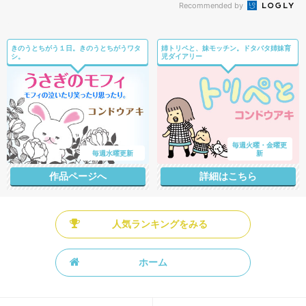
Recommended by
きのうとちがう１日。きのうとちがうワタ
姉トリペと、妹モッチン。ドタバタ姉妹育
シ。
児ダイアリー
毎週火曜・金曜更
毎週水曜更新
新
作品ページへ
詳細はこちら
人気ランキングをみる
ホーム