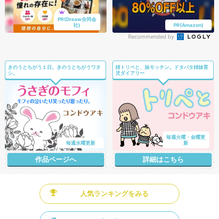
PR(Dreaw合同会
社)
PR(Amazon)
Recommended by
きのうとちがう１日。きのうとちがうワタ
姉トリペと、妹モッチン。ドタバタ姉妹育
シ。
児ダイアリー
毎週火曜・金曜更
毎週水曜更新
新
作品ページへ
詳細はこちら
人気ランキングをみる