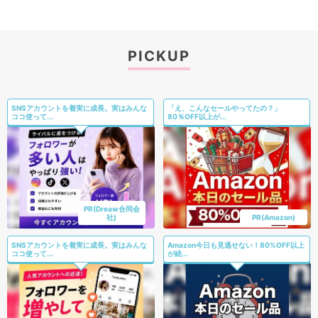
PICKUP
SNSアカウントを着実に成長。実はみんな
「え、こんなセールやってたの？」
ココ使って...
80％OFF以上が...
PR(Dreaw合同会
社)
PR(Amazon)
SNSアカウントを着実に成長。実はみんな
Amazon今日も見逃せない！80%OFF以上
ココ使って...
が続...