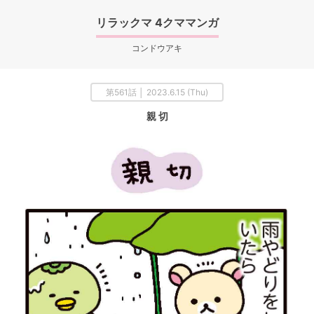
リラックマ 4クママンガ
コンドウアキ
第561話 │ 2023.6.15 (Thu)
親 切