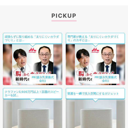
PICKUP
頑張らずに取り組める「太りにくいカラダ
専門家が教える「太りにくいカラダづく
づくり」とは...
り」のカギとは...
PR(森永乳業株式
PR(森永乳業株式
会社)
会社)
クラファン5,600万円以上！話題のスピー
部屋を一瞬で没入空間にするガジェット
カーを試...