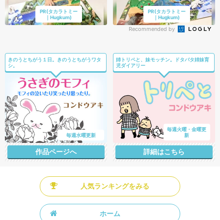
PR(タカラトミー
PR(タカラトミー
｜Hugkum)
｜Hugkum)
Recommended by
きのうとちがう１日。きのうとちがうワタ
姉トリペと、妹モッチン。ドタバタ姉妹育
シ。
児ダイアリー
毎週火曜・金曜更
毎週水曜更新
新
作品ページへ
詳細はこちら
人気ランキングをみる
ホーム