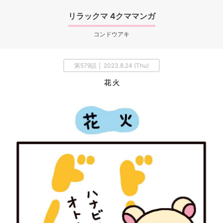
リラックマ 4クママンガ
コンドウアキ
第579話 │ 2023.8.24 (Thu)
花 火